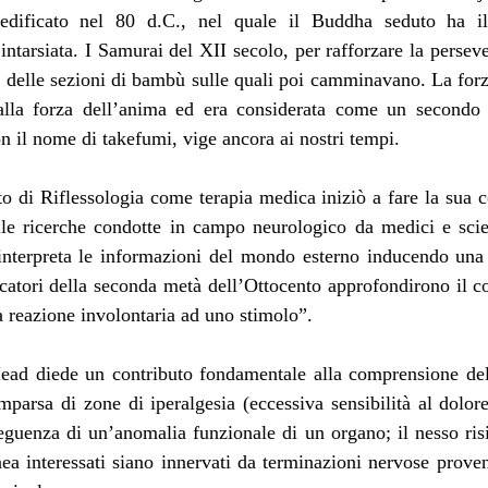
edificato nel 80 d.C., nel quale il Buddha seduto ha il 
ntarsiata. I Samurai del XII secolo, per rafforzare la persever
 delle sezioni di bambù sulle quali poi camminavano. La forza
alla forza dell’anima ed era considerata come un secondo 
n il nome di takefumi, vige ancora ai nostri tempi. 
to di Riflessologia come terapia medica iniziò a fare la sua
lle ricerche condotte in campo neurologico da medici e scien
interpreta le informazioni del mondo esterno inducendo una r
catori della seconda metà dell’Ottocento approfondirono il con
reazione involontaria ad uno stimolo”. 
ad diede un contributo fondamentale alla comprensione del
arsa di zone di iperalgesia (eccessiva sensibilità al dolore)
eguenza di un’anomalia funzionale di un organo; il nesso risi
ea interessati siano innervati da terminazioni nervose proveni