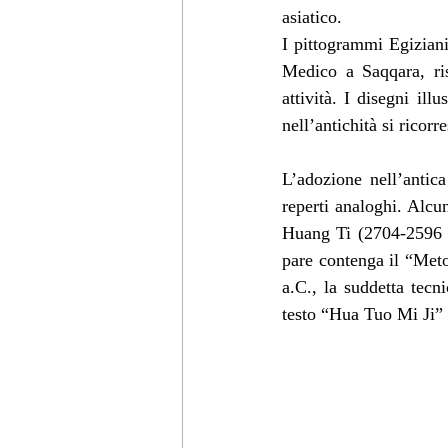
asiatico. 
I pittogrammi Egiziani
Medico a Saqqara, ris
attività. I disegni il
nell’antichità si ricor
L’adozione nell’antic
reperti analoghi. Alcun
Huang Ti (2704-2596 a
pare contenga il “Meto
a.C., la suddetta tecn
testo “Hua Tuo Mi Ji” f