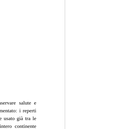
servare salute e 
entato: i reperti 
sato già tra le 
ntero continente 