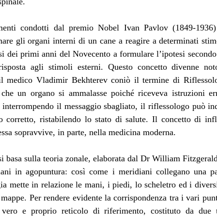
pinale. 
imenti condotti dal premio Nobel Ivan Pavlov (1849-1936) 
onare gli organi interni di un cane a reagire a determinati stim
ussi dei primi anni del Novecento a formulare l’ipotesi secondo 
risposta agli stimoli esterni. Questo concetto divenne no
l medico Vladimir Bekhterev coniò il termine di Riflessolog
 che un organo si ammalasse poiché riceveva istruzioni erra
 interrompendo il messaggio sbagliato, il riflessologo può in
corretto, ristabilendo lo stato di salute. Il concetto di infl
lessa sopravvive, in parte, nella medicina moderna. 
si basa sulla teoria zonale, elaborata dal Dr William Fitzgerald
iani in agopuntura: così come i meridiani collegano una pa
gia mette in relazione le mani, i piedi, lo scheletro ed i diver
 mappe. Per rendere evidente la corrispondenza tra i vari punt
n vero e proprio reticolo di riferimento, costituto da due t