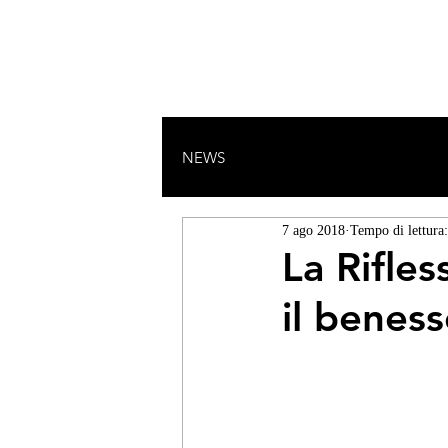
HOME
DANZA
MANIPURA
M
NEWS
7 ago 2018
Tempo di lettura
La Rifles
il benes