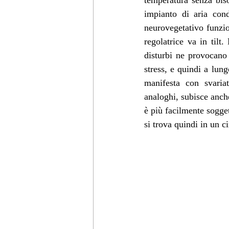
temperatura senza biso
impianto di aria cond
neurovegetativo funzio
regolatrice va in tilt
disturbi ne provocano
stress, e quindi a lun
manifesta con svariat
analoghi, subisce anche
è più facilmente sogge
si trova quindi in un c