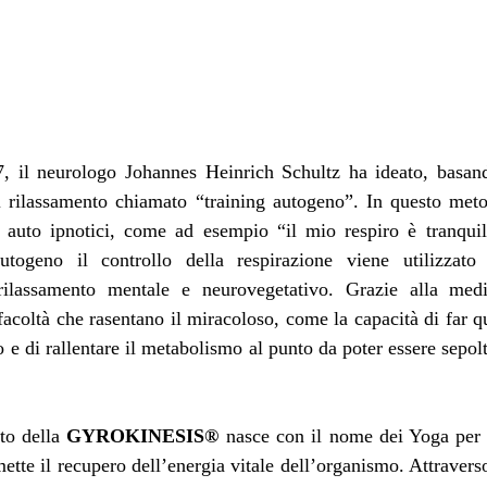
7, il neurologo Johannes Heinrich Schultz ha ideato, basand
di rilassamento chiamato “training autogeno”. In questo met
auto ipnotici, come ad esempio “il mio respiro è tranquil
utogeno il controllo della respirazione viene utilizzato
rilassamento mentale e neurovegetativo. Grazie alla medit
acoltà che rasentano il miracoloso, come la capacità di far qu
 e di rallentare il metabolismo al punto da poter essere sepolti
to della 
GYROKINESIS®
 nasce con il nome dei Yoga per
mette il recupero dell’energia vitale dell’organismo. Attraverso