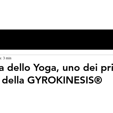
ERIDIANS WARM UP
GYROKINESIS
GYROTONIC
FORMAZIONE
a: 3 min
a dello Yoga, uno dei pri
e della GYROKINESIS®