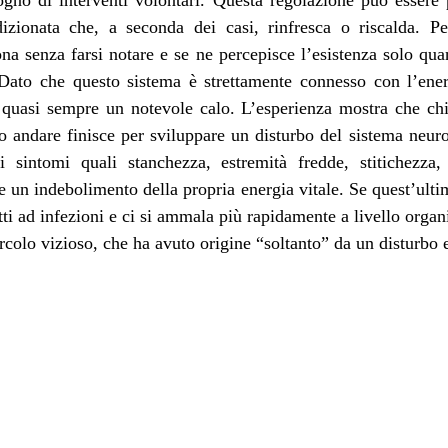
gno di interventi volontari. Questa regolazione può essere 
izionata che, a seconda dei casi, rinfresca o riscalda. Perl
na senza farsi notare e se ne percepisce l’esistenza solo qua
. Dato che questo sistema è strettamente connesso con l’energ
 quasi sempre un notevole calo. L’esperienza mostra che chi 
go andare finisce per sviluppare un disturbo del sistema neuro
i sintomi quali stanchezza, estremità fredde, stitichezza, 
 un indebolimento della propria energia vitale. Se quest’ultima 
tti ad infezioni e ci si ammala più rapidamente a livello organ
ircolo vizioso, che ha avuto origine “soltanto” da un disturbo 