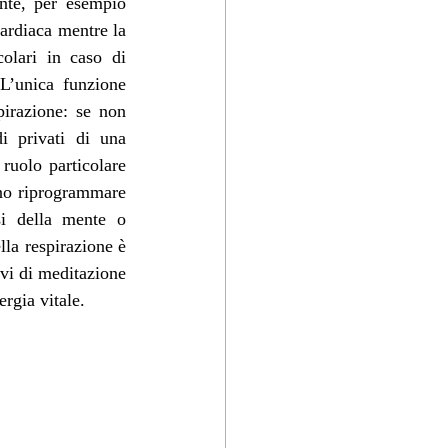
nte, per esempio 
ardiaca mentre la 
olari in caso di 
L’unica funzione 
pirazione: se non 
 privati di una 
ruolo particolare 
ino riprogrammare 
si della mente o 
a respirazione è 
evi di meditazione 
rgia vitale. 