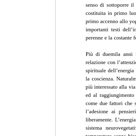
senso di sottoporre il
costituita in primo lu
primo accenno allo yoga
importanti testi dell
perenne e la costante f
Più di duemila anni f
relazione con l’attenz
spirituale dell’energia
la coscienza. Naturalm
più interessato alla vi
ed al raggiungimento d
come due fattori che s
l’adesione ai pensier
liberamente. L’energia
sistema neurovegetat