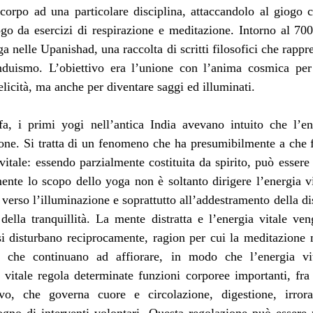
 corpo ad una particolare disciplina, attaccandolo al giogo 
ogo da esercizi di respirazione e meditazione. Intorno al 700
 nelle Upanishad, una raccolta di scritti filosofici che rappres
’induismo. L’obiettivo era l’unione con l’anima cosmica per
elicità, ma anche per diventare saggi ed illuminati. 
a, i primi yogi nell’antica India avevano intuito che l’ener
ione. Si tratta di un fenomeno che ha presumibilmente a che f
 vitale: essendo parzialmente costituita da spirito, può essere
ente lo scopo dello yoga non è soltanto dirigere l’energia vi
a verso l’illuminazione e soprattutto all’addestramento della dis
ella tranquillità. La mente distratta e l’energia vitale ven
i disturbano reciprocamente, ragion per cui la meditazione m
i che continuano ad affiorare, in modo che l’energia vit
 vitale regola determinate funzioni corporee importanti, fra c
ivo, che governa cuore e circolazione, digestione, irrora