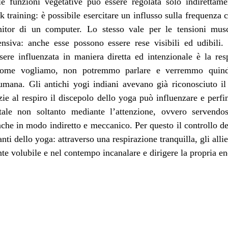
e funzioni vegetative può essere regolata solo indirettame
 training: è possibile esercitare un influsso sulla frequenza c
itor di un computer. Lo stesso vale per le tensioni musc
ensiva: anche esse possono essere rese visibili ed udibili. 
sere influenzata in maniera diretta ed intenzionale è la res
 come vogliamo, non potremmo parlare e verremmo quindi
umana. Gli antichi yogi indiani avevano già riconosciuto il 
zie al respiro il discepolo dello yoga può influenzare e perf
tale non soltanto mediante l’attenzione, ovvero servendo
he in modo indiretto e meccanico. Per questo il controllo dell
nti dello yoga: attraverso una respirazione tranquilla, gli alli
e volubile e nel contempo incanalare e dirigere la propria ene