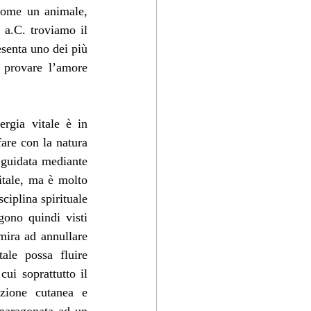
come un animale, 
 a.C. troviamo il 
enta uno dei più 
 provare l’amore 
gia vitale è in 
are con la natura 
 guidata mediante 
tale, ma è molto 
ciplina spirituale 
gono quindi visti 
ira ad annullare 
ale possa fluire 
ui soprattutto il 
zione cutanea e 