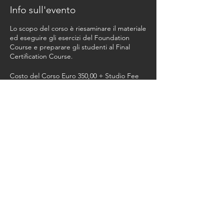
Info sull'evento
Lo scopo del corso è riesaminare il materiale
ed eseguire gli esercizi del Foundation
Course e preparare gli studenti al Final
Certification Course.
Costo del Corso Euro 350,00 + Studio Fee
Euro 150,00
Condividi questo evento
© 2026 marikavannuzzi.net