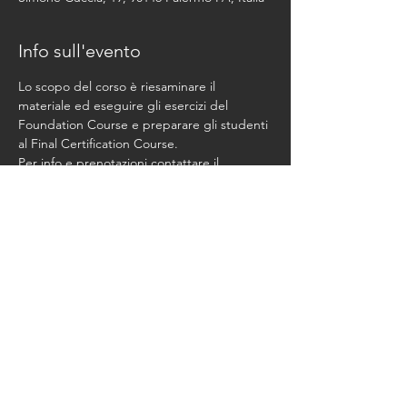
Info sull'evento
Lo scopo del corso è riesaminare il 
materiale ed eseguire gli esercizi del 
Foundation Course e preparare gli studenti 
al Final Certification Course.
Per info e prenotazioni contattare il 
GYROTONIC® Living Balance Studio
Condividi questo evento
© 2026 marikavannuzzi.net