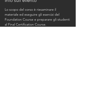
Info sull'evento
Lo scopo del corso è riesaminare il 
materiale ed eseguire gli esercizi del 
Foundation Course e preparare gli studenti 
al Final Certification Course.
Condividi questo evento
© 2026 marikavannuzzi.net