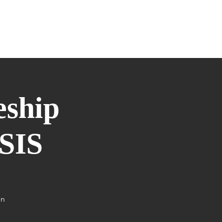
COLLABORAZIONI
More
eship
SIS
on