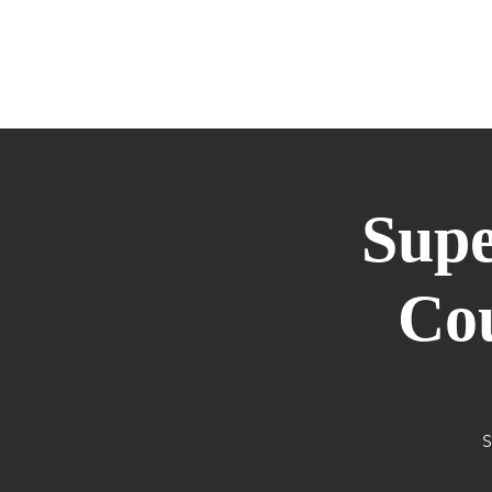
HOME
DANZA
MANIPURA
M
Supe
Co
S