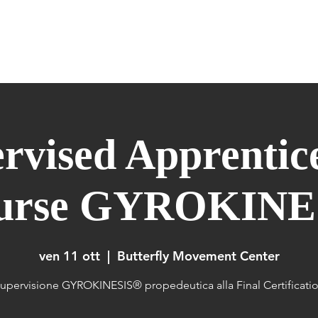
ERIDIANS WARM UP
GYROKINESIS
GYROTONIC
FORMAZIONE
rvised Apprentic
urse GYROKINE
ven 11 ott
  |  
Butterfly Movement Center
upervisione GYROKINESIS® propedeutica alla Final Certificati