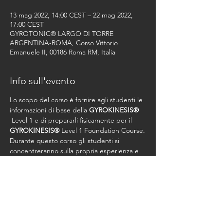
13 mag 2022, 14:00 CEST – 22 mag 2022,
17:00 CEST
GYROTONIC® LARGO DI TORRE
ARGENTINA-ROMA, Corso Vittorio
Emanuele II, 00186 Roma RM, Italia
Info sull'evento
Lo scopo del corso è fornire agli studenti le 
informazioni di base della 
GYROKINESIS®
 Level 1 e di prepararli fisicamente per il 
GYROKINESIS®
 Level 1 Foundation Course.
Durante questo corso gli studenti si 
concentreranno sulla propria esperienza e 
svilupperanno una comprensione personale 
degli esercizi del Level 1 Pre-Training 
Course.
Costo Corso Euro 550,00 + Studio Fee