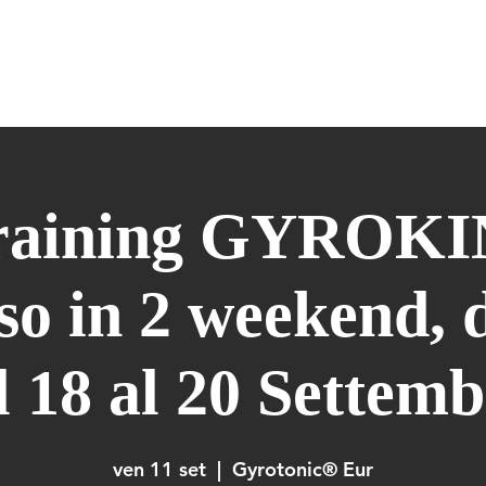
ERIDIANS WARM UP
GYROKINESIS
GYROTONIC
FORMAZIONE
Training GYROKI
so in 2 weekend, d
l 18 al 20 Settem
ven 11 set
  |  
Gyrotonic® Eur