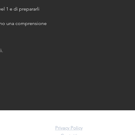
vel 1 e di prepararli 
anno una comprensione 
i.
Privacy Policy