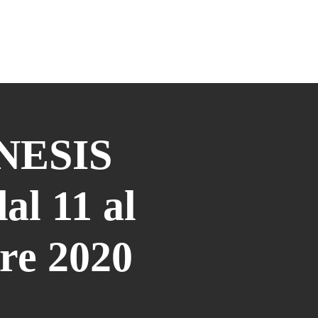
COLLABORAZIONI
More
NESIS
al 11 al
bre 2020