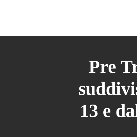
HOME
DANZA
MANIPURA
M
Pre 
suddivi
13 e da