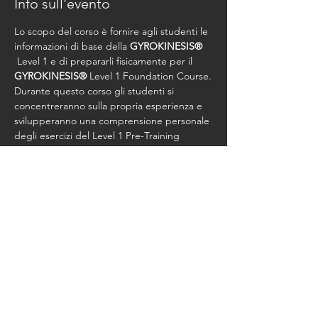
Info sull'evento
Lo scopo del corso è fornire agli studenti le 
informazioni di base della 
GYROKINESIS®
 Level 1 e di prepararli fisicamente per il 
GYROKINESIS®
 Level 1 Foundation Course.
Durante questo corso gli studenti si 
concentreranno sulla propria esperienza e 
svilupperanno una comprensione personale 
degli esercizi del Level 1 Pre-Training 
Course.
Costo Corso Euro 550,00 + Studio Fee
Condividi questo evento