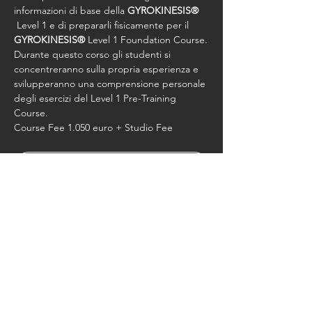
informazioni di base della 
GYROKINESIS®
 Level 1 e di prepararli fisicamente per il 
GYROKINESIS®
 Level 1 Foundation Course.
Durante questo corso gli studenti si 
concentreranno sulla propria esperienza e 
svilupperanno una comprensione personale 
degli esercizi del Level 1 Pre-Training 
Course.
Course Fee 1.050 euro + Studio Fee
RSVP
Condividi questo evento