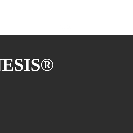
COLLABORAZIONI
More
NESIS®