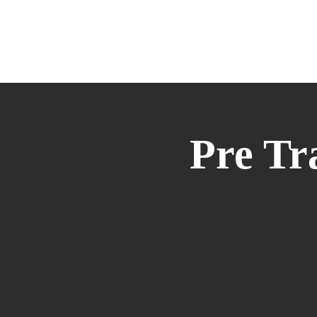
HOME
DANZA
MANIPURA
M
Pre T