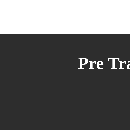
HOME
DANZA
MANIPURA
M
Pre T