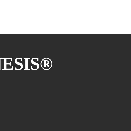
COLLABORAZIONI
More
NESIS®