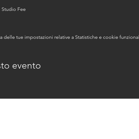
 Studio Fee
delle tue impostazioni relative a Statistiche e cookie funzional
sto evento
© 2026 marikavannuzzi.net