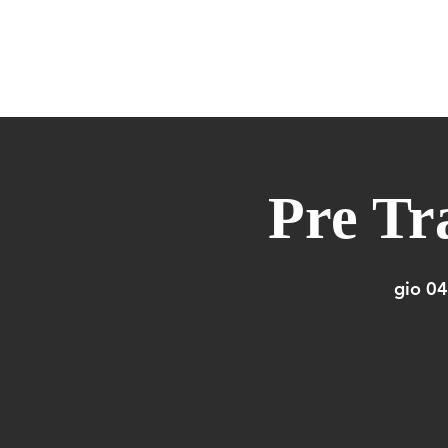
HOME
DANZA
MANIPURA
M
Pre T
gio 04