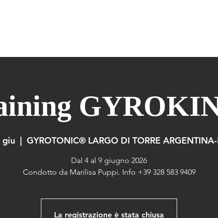
ERIDIANS WARM UP
GYROKINESIS
GYROTONIC
FORMAZIONE
raining GYROKI
 giu
  |  
GYROTONIC® LARGO DI TORRE ARGENTINA
Dal 4 al 9 giugno 2026
Condotto da Marilisa Puppi. Info +39 328 583 9409
La registrazione è stata chiusa