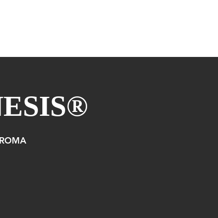
COLLABORAZIONI
More
NESIS®
-ROMA