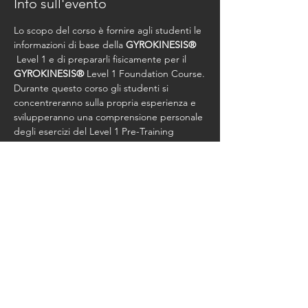
Info sull'evento
Lo scopo del corso è fornire agli studenti le 
informazioni di base della 
GYROKINESIS®
 Level 1 e di prepararli fisicamente per il 
GYROKINESIS®
 Level 1 Foundation Course.
Durante questo corso gli studenti si 
concentreranno sulla propria esperienza e 
svilupperanno una comprensione personale 
degli esercizi del Level 1 Pre-Training 
Course.
Costo Corso Euro 550,00 + Studio Fee
Condividi questo evento