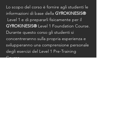
Lo scopo del corso è fornire agli studenti le 
informazioni di base della 
GYROKINESIS®
 Level 1 e di prepararli fisicamente per il 
GYROKINESIS®
 Level 1 Foundation Course.
Durante questo corso gli studenti si 
concentreranno sulla propria esperienza e 
svilupperanno una comprensione personale 
degli esercizi del Level 1 Pre-Training 
Course.
Costo Corso Euro 1050,00 + Studio Fee
Condividi questo evento