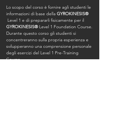
Lo scopo del corso è fornire agli studenti le 
informazioni di base della 
GYROKINESIS®
 Level 1 e di prepararli fisicamente per il 
GYROKINESIS®
 Level 1 Foundation Course.
Durante questo corso gli studenti si 
concentreranno sulla propria esperienza e 
svilupperanno una comprensione personale 
degli esercizi del Level 1 Pre-Training 
Course.
Costo Corso Euro 1050,00 + Studio Fee
Condividi questo evento