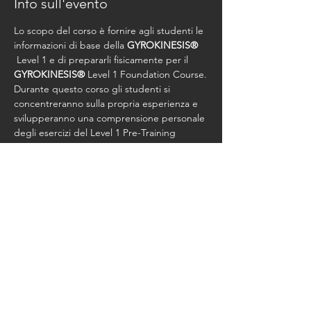
Info sull'evento
Lo scopo del corso è fornire agli studenti le 
informazioni di base della 
GYROKINESIS®
 Level 1 e di prepararli fisicamente per il 
GYROKINESIS®
 Level 1 Foundation Course.
Durante questo corso gli studenti si 
concentreranno sulla propria esperienza e 
svilupperanno una comprensione personale 
degli esercizi del Level 1 Pre-Training 
Course.
Costo Corso Euro 550,00 + Studio Fee
Condividi questo evento