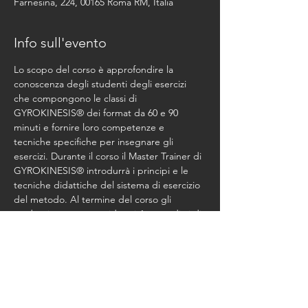
Farnesina, 224, 00165 Roma RM, Italia
Info sull'evento
Lo scopo del corso è approfondire la 
conoscenza degli studenti degli esercizi 
che compongono le classi di 
GYROKINESIS® dei format da 60 e 90 
minuti e fornire loro competenze e 
tecniche specifiche per insegnare gli 
esercizi. Durante il corso il Master Trainer di 
GYROKINESIS® introdurrà i principi e le 
tecniche didattiche del sistema di esercizio 
del metodo. Al termine del corso gli 
studenti saranno considerati Apprendisti di 
GYRIKINESIS® Level 1
Costo del Corso Euro 950,00 + Studio Fee 
Euro 180,00