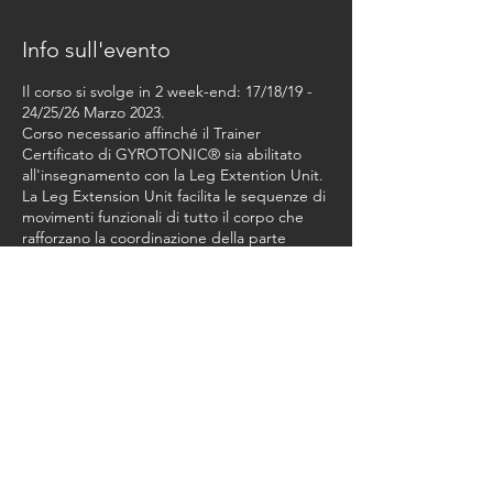
Info sull'evento
Il corso si svolge in 2 week-end: 17/18/19 -
24/25/26 Marzo 2023.
Corso necessario affinché il Trainer
Certificato di GYROTONIC® sia abilitato
all'insegnamento con la Leg Extention Unit.
La Leg Extension Unit facilita le sequenze di
movimenti funzionali di tutto il corpo che
rafforzano la coordinazione della parte
superiore ed inferiore del corpo e la
coordinazione mano/piede.
Course Fee Euro 750,00 + Studio Fee 180,00
Condividi questo evento