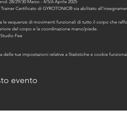
-end: 28/29/30 Marzo - 4/5/6 Aprile 2025
l Trainer Certificato di GYROTONIC® sia abilitato all'insegname
ta le sequenze di movimenti funzionali di tutto il corpo che raf
feriore del corpo e la coordinazione mano/piede.
 Studio Fee
delle tue impostazioni relative a Statistiche e cookie funzional
sto evento
© 2026 marikavannuzzi.net