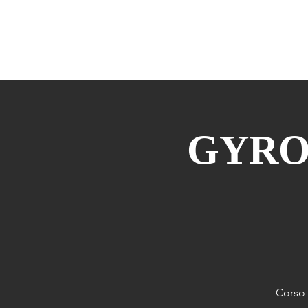
HOME
DANZA
MANIPURA
M
GYROT
Corso 