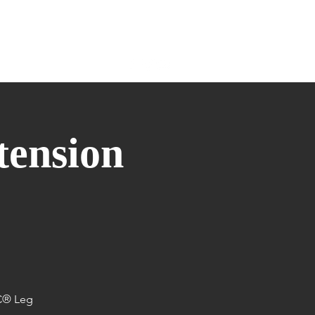
COLLABORAZIONI
More
ension
IC® Leg