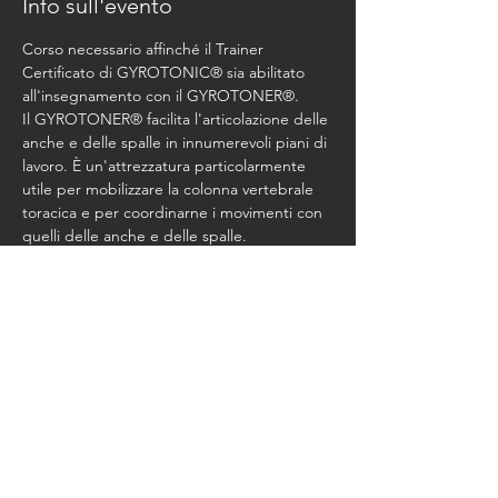
Info sull'evento
Corso necessario affinché il Trainer 
Certificato di GYROTONIC® sia abilitato 
all'insegnamento con il GYROTONER®. 
Il GYROTONER® facilita l'articolazione delle 
anche e delle spalle in innumerevoli piani di 
lavoro. È un'attrezzatura particolarmente 
utile per mobilizzare la colonna vertebrale 
toracica e per coordinarne i movimenti con 
quelli delle anche e delle spalle.
Costo del Corso Euro 500,00 + Studio Fee 
Euro 160,00
Condividi questo evento