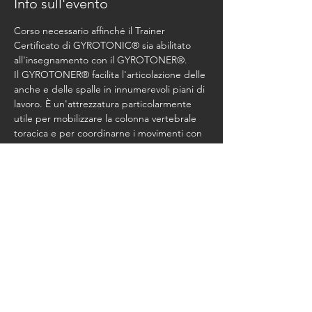
Info sull'evento
Corso necessario affinché il Trainer 
Certificato di GYROTONIC® sia abilitato 
all'insegnamento con il GYROTONER®. 
Il GYROTONER® facilita l'articolazione delle 
anche e delle spalle in innumerevoli piani di 
lavoro. È un'attrezzatura particolarmente 
utile per mobilizzare la colonna vertebrale 
toracica e per coordinarne i movimenti con 
quelli delle anche e delle spalle.
Costo del Corso Euro 500, + Studio Fee
Condividi questo evento