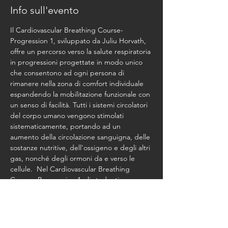
Info sull'evento
Il Cardiovascular Breathing Course- 
Progression 1, sviluppato da Juliu Horvath, 
offre un percorso verso la salute respiratoria 
in progressioni progettate in modo unico 
che consentono ad ogni persona di 
rimanere nella zona di comfort individuale 
espandendo la mobilitazione funzionale con 
un senso di facilità. Tutti i sistemi circolatori 
del corpo umano vengono stimolati 
sistematicamente, portando ad un 
aumento della circolazione sanguigna, delle 
sostanze nutritive, dell'ossigeno e degli altri 
gas, nonché degli ormoni da e verso le 
cellule.  Nel Cardiovascular Breathing 
Course- Progression 1 gli studenti 
apprendono i fondamenti del movimento e 
degli schemi respiratori.  Durata del 
formato della lezione: tra 45 e 60 minuti.
Costo del Corso Euro 525,00 + Studio Fee