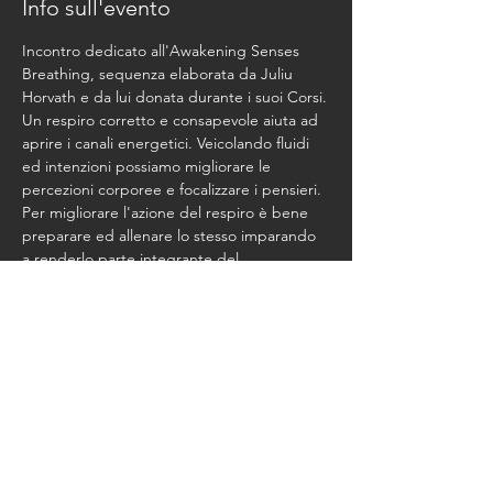
Info sull'evento
Incontro dedicato all'Awakening Senses 
Breathing, sequenza elaborata da Juliu 
Un respiro corretto e consapevole aiuta ad 
aprire i canali energetici. Veicolando fluidi 
ed intenzioni possiamo migliorare le 
percezioni corporee e focalizzare i pensieri. 
Per migliorare l'azione del respiro è bene 
preparare ed allenare lo stesso imparando 
a renderlo parte integrante del 
riscaldamento che precede l'allenamento!!!
Lotus Blossom Format 2 Class.
Condividi questo evento